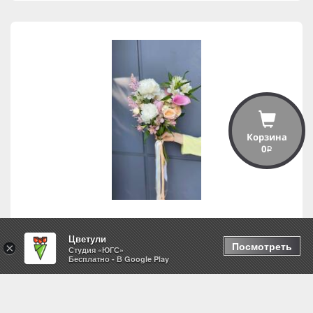
Корзина
0
i
Цветули
Амур
Посмотреть
×
Студия «ЮГС»
Бесплатно - В Google Play
5,990
i