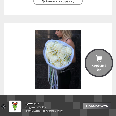
Добавить в корзину
Корзина
0
i
Цветули
Влечение
Посмотреть
×
Студия «ЮГС»
Бесплатно - В Google Play