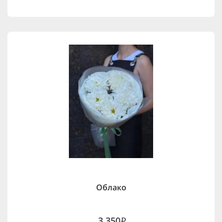
Облако
3,350
i