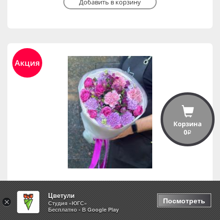
Добавить в корзину
Акция
Корзина
0
i
Цветули
Букет "Фуксия"
Посмотреть
×
Студия «ЮГС»
Бесплатно - В Google Play