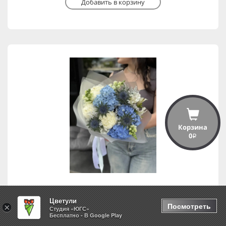
Добавить в корзину
Корзина
0
i
Цветули
Белые ночи
Посмотреть
×
Студия «ЮГС»
Бесплатно - В Google Play