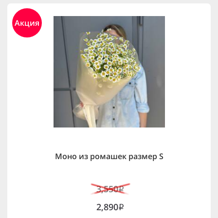
Акция
Моно из ромашек размер S
3,550
i
2,890
i