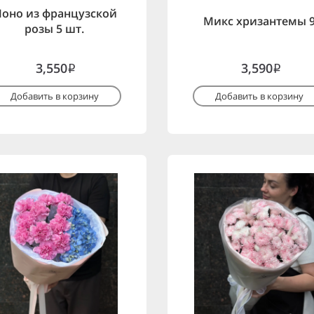
оно из французской
Микс хризантемы 
розы 5 шт.
3,550
3,590
i
i
Добавить в корзину
Добавить в корзину