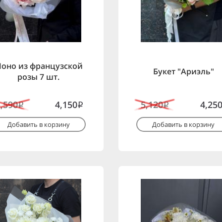
оно из французской
Букет "Ариэль"
розы 7 шт.
5,590
4,150
5,120
4,25
i
i
i
Добавить в корзину
Добавить в корзину