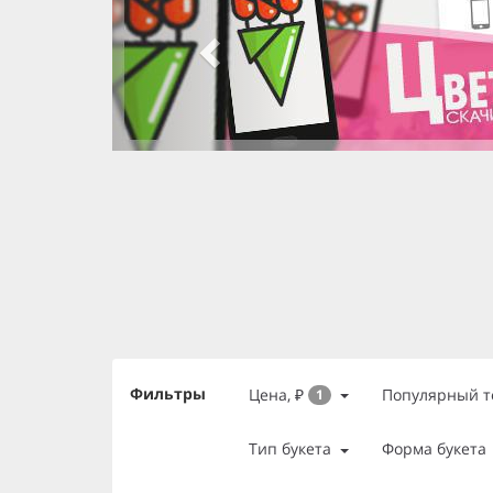
slide 3 of 3
, currently active
slide 2 of 3
, currently active
slide 1 of 3
Фильтры
Цена, ₽
Популярный т
1
Тип букета
Форма букета