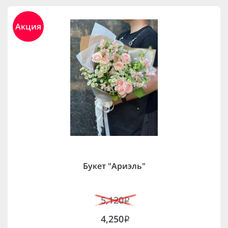
Акция
Букет "Ариэль"
5,120
i
4,250
i