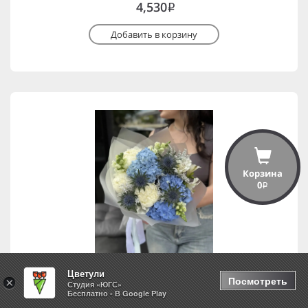
4,530
i
Добавить в корзину
Корзина
0
i
Цветули
Посмотреть
×
Студия «ЮГС»
Бесплатно - В Google Play
Белые ночи