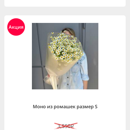
Акция
Моно из ромашек размер S
3,550
i