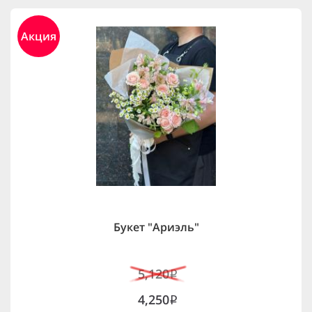
Акция
Букет "Ариэль"
5,120
i
4,250
i