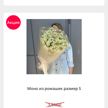
Акция
Моно из ромашек размер S
3,550
i