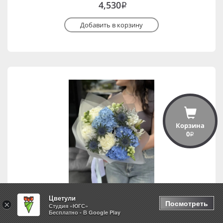
4,530
i
Добавить в корзину
Корзина
0
i
Цветули
Посмотреть
×
Студия «ЮГС»
Бесплатно - В Google Play
Белые ночи