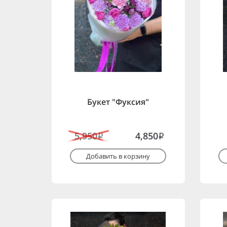
Букет "Фуксия"
5,950
4,850
i
i
Добавить в корзину