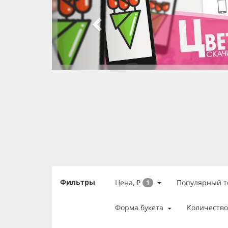
slide 2 of 3
, currently active
slide 1 of 3
slide 3 of 3
Фильтры
Цена, ₽
Популярный т
1
Форма букета
Количество