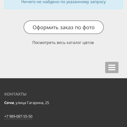
Ничего не найдено по указанному запросу
Оформить заказ по фото
Посмотреть
весь каталог цвтов
Toggle
navigat
КОНТАКТЫ
Сочи
, улица Гагарина, 25
+7 989-087-55-50