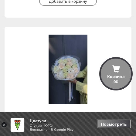
Добавить в корзину
Корзина
0
i
Цветули
Свидание
Посмотреть
×
Студия «ЮГС»
Бесплатно - В Google Play