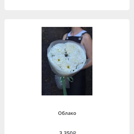
Облако
3,350
i