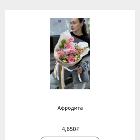
Афродита
4,650
i