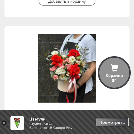
Добавить в корзину
Корзина
0
i
Цветули
Яркий акцент
Посмотреть
×
Студия «ЮГС»
Бесплатно - В Google Play