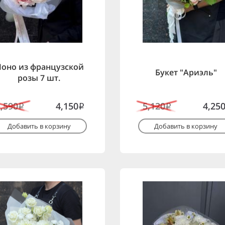
оно из французской
Букет "Ариэль"
розы 7 шт.
5,590
4,150
5,120
4,25
i
i
i
Добавить в корзину
Добавить в корзину