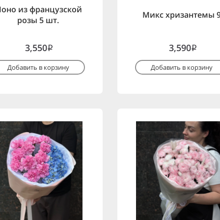
оно из французской
Микс хризантемы 
розы 5 шт.
3,550
3,590
i
i
Добавить в корзину
Добавить в корзину