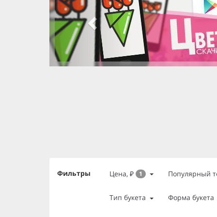
slide 3 of 3
, currently active
slide 1 of 3
slide 2 of 3
Фильтры
Цена, ₽
Популярный т
1
Тип букета
Форма букета