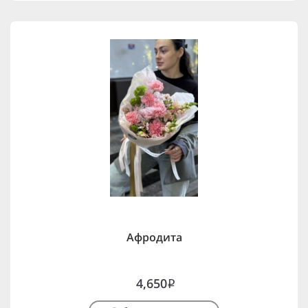
Афродита
4,650
i