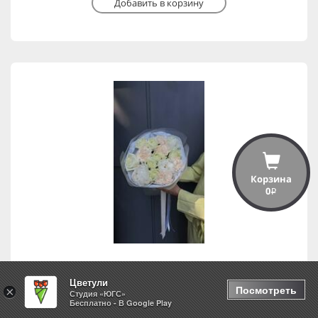
Добавить в корзину
Корзина
0
i
Цветули
Свидание
Посмотреть
×
Студия «ЮГС»
Бесплатно - В Google Play