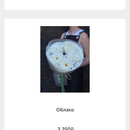
Облако
3,350
i