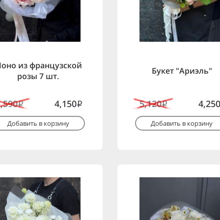
оно из французской
Букет "Ариэль"
розы 7 шт.
5,590
4,150
5,120
4,25
i
i
i
Добавить в корзину
Добавить в корзину