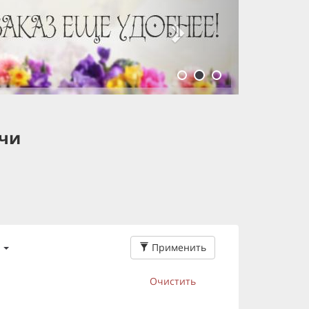
очи
и
Применить
Очистить