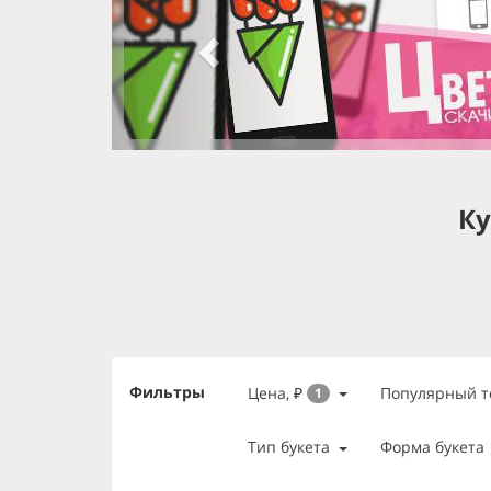
slide 3 of 3
, currently active
slide 1 of 3
slide 2 of 3
Ку
Фильтры
Цена, ₽
Популярный т
1
Тип букета
Форма букета