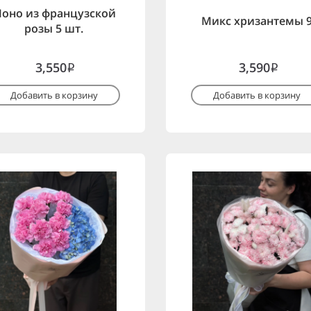
оно из французской
Микс хризантемы 
розы 5 шт.
3,550
3,590
i
i
Добавить в корзину
Добавить в корзину