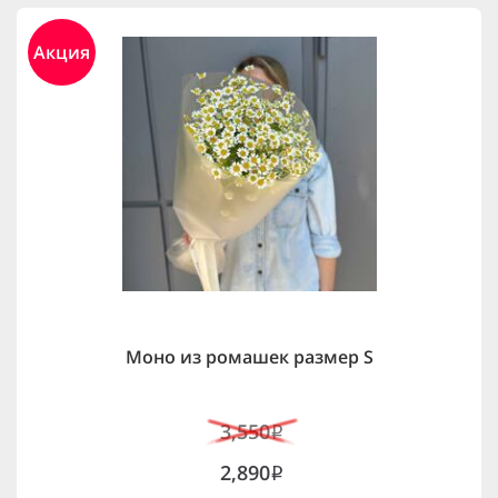
Акция
Моно из ромашек размер S
3,550
i
2,890
i