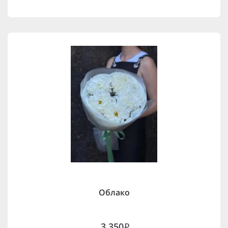
Облако
3,350
i