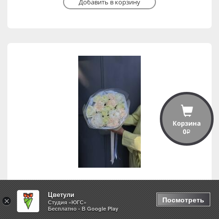
Добавить в корзину
Корзина
0
i
Цветули
Свидание
Посмотреть
×
Студия «ЮГС»
Бесплатно - В Google Play