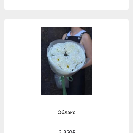
Облако
3,350
i