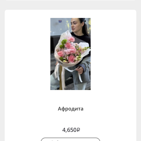
Афродита
4,650
i