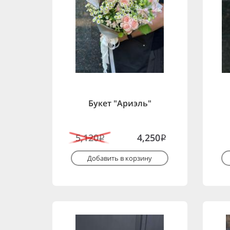
Букет "Ариэль"
5,120
4,250
i
i
Добавить в корзину