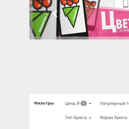
slide 3 of 3
, currently active
slide 1 of 3
slide 2 of 3
Фильтры
Цена, ₽
Популярный т
1
Тип букета
Форма букета