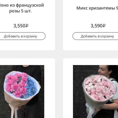
оно из французской
Микс хризантемы 
розы 5 шт.
3,550
3,590
i
i
Добавить в корзину
Добавить в корзину