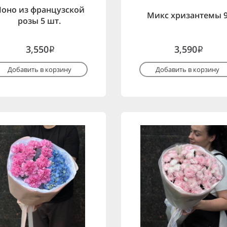
оно из французской
Микс хризантемы 
розы 5 шт.
3,550
3,590
i
i
Добавить в корзину
Добавить в корзину