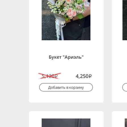
Букет "Ариэль"
5,120
4,250
i
i
Добавить в корзину