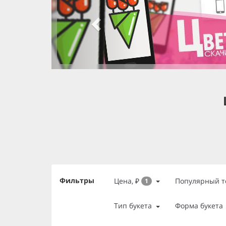
slide 3 of 3
, currently active
slide 1 of 3
slide 2 of 3
Фильтры
Цена, ₽
Популярный т
1
Тип букета
Форма букета