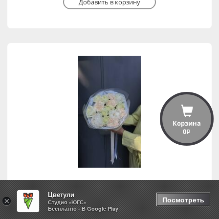
Добавить в корзину
Корзина
0
i
Цветули
Свидание
Посмотреть
×
Студия «ЮГС»
Бесплатно - В Google Play