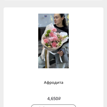
Афродита
4,650
i