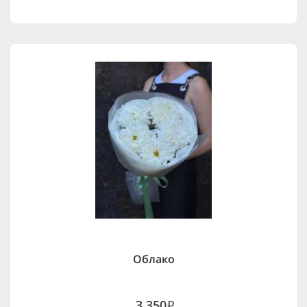
Облако
3,350
i