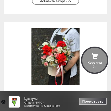
Добавить в корзину
Корзина
0
i
Цветули
Яркий акцент
Посмотреть
×
Студия «ЮГС»
Бесплатно - В Google Play