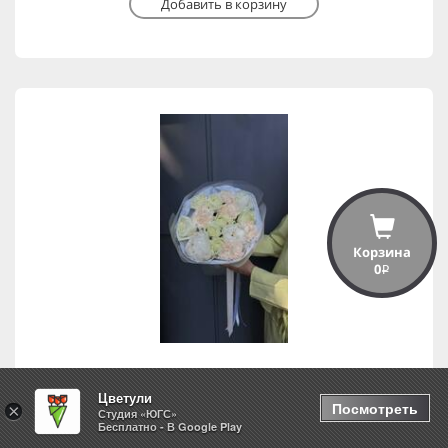
Добавить в корзину
Корзина
0
i
Цветули
Свидание
Посмотреть
×
Студия «ЮГС»
Бесплатно - В Google Play