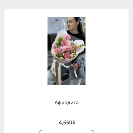
Афродита
4,650
i