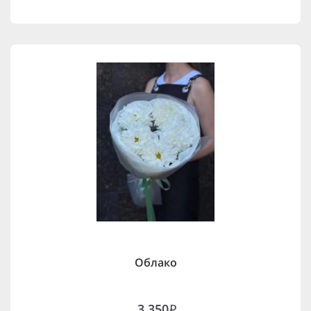
Облако
3,350
i