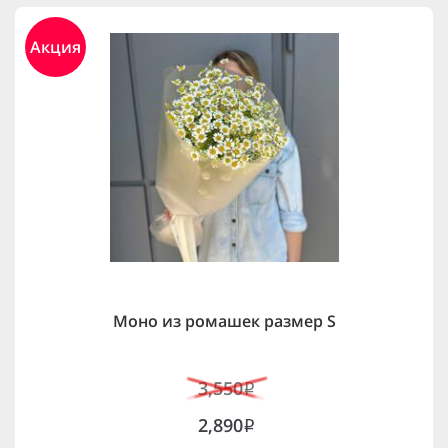
Акция
Моно из ромашек размер S
3,550
i
2,890
i