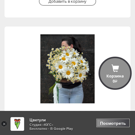
Добавить в корзину
Корзина
0
i
Цветули
Ромашковое поле
Посмотреть
×
Студия «ЮГС»
Бесплатно - В Google Play