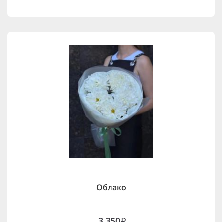
Облако
3,350
i