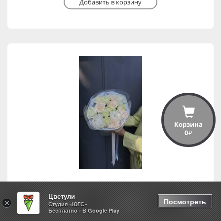
Добавить в корзину
Корзина
0
i
Цветули
Свидание
Посмотреть
×
Студия «ЮГС»
Бесплатно - В Google Play