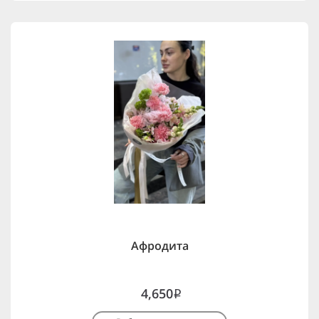
Афродита
4,650
i