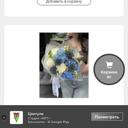
Добавить в корзину
Корзина
0
i
Цветули
Белые ночи
Посмотреть
×
Студия «ЮГС»
Бесплатно - В Google Play