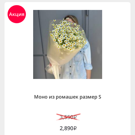
Акция
Моно из ромашек размер S
3,550
i
2,890
i