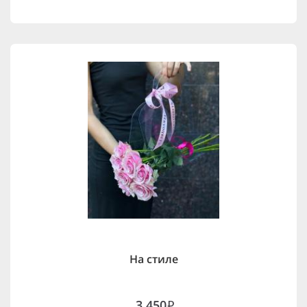
На стиле
3,450
i