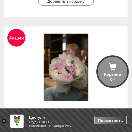
Добавить в корзину
Акция
Корзина
0
i
Цветули
Моно из пионов 15 шт.
Посмотреть
×
Студия «ЮГС»
Бесплатно - В Google Play