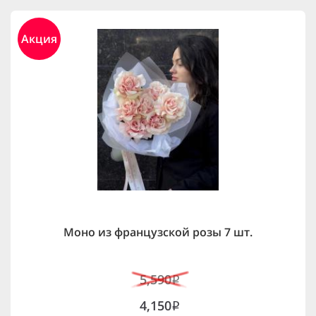
Акция
Моно из французской розы 7 шт.
5,590
i
4,150
i