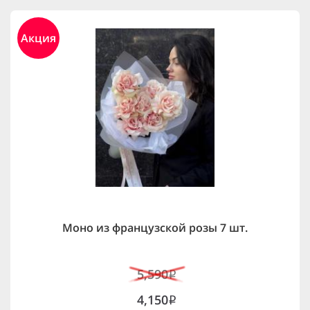
Акция
Моно из французской розы 7 шт.
5,590
i
4,150
i