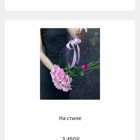
На стиле
3,450
i