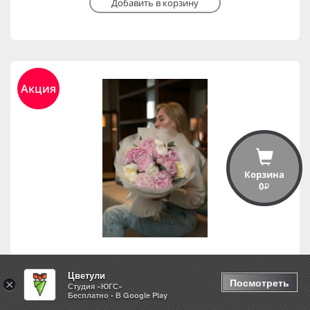
Добавить в корзину
Акция
Корзина
0
i
Цветули
Моно из пионов 15 шт.
Посмотреть
×
Студия «ЮГС»
Бесплатно - В Google Play