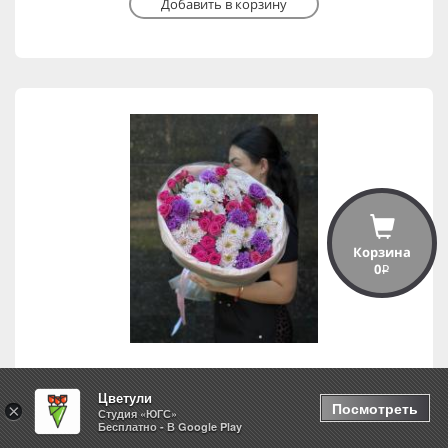
Добавить в корзину
Корзина
0
i
Цветули
Лав Лидия
Посмотреть
×
Студия «ЮГС»
Бесплатно - В Google Play