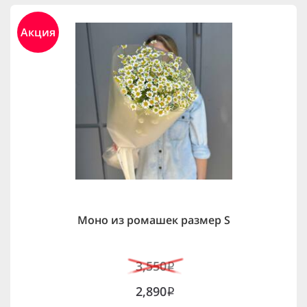
Акция
Моно из ромашек размер S
3,550
i
2,890
i