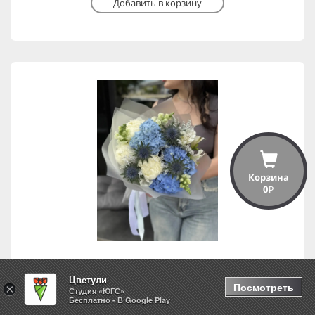
Добавить в корзину
Корзина
0
i
Цветули
Белые ночи
Посмотреть
×
Студия «ЮГС»
Бесплатно - В Google Play