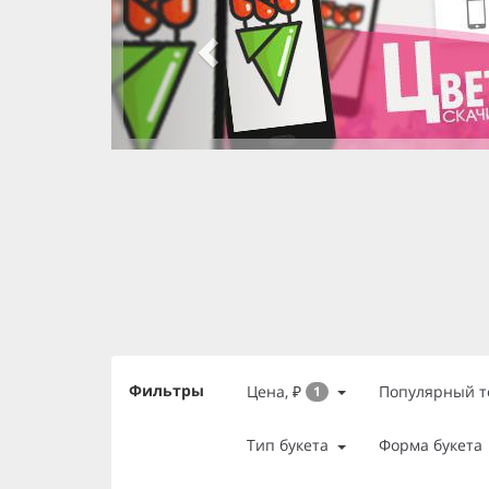
slide 3 of 3
, currently active
slide 1 of 3
slide 2 of 3
Фильтры
Цена, ₽
Популярный т
1
Тип букета
Форма букета