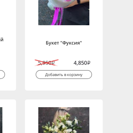
ой
Букет "Фуксия"
5,950
4,850
i
i
Добавить в корзину