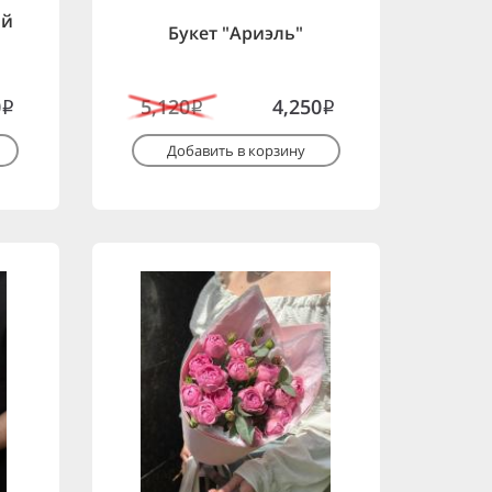
ой
Букет "Ариэль"
0
5,120
4,250
i
i
i
Добавить в корзину