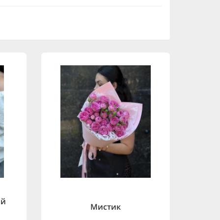
ой
Мистик