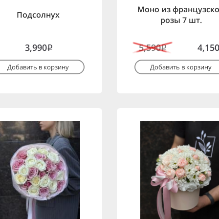
Моно из французск
Подсолнух
розы 7 шт.
3,990
5,590
4,15
i
i
Добавить в корзину
Добавить в корзину