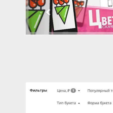
slide 2 of 3
, currently active
slide 1 of 3
slide 3 of 3
Фильтры
Цена, ₽
Популярный т
1
Тип букета
Форма букета