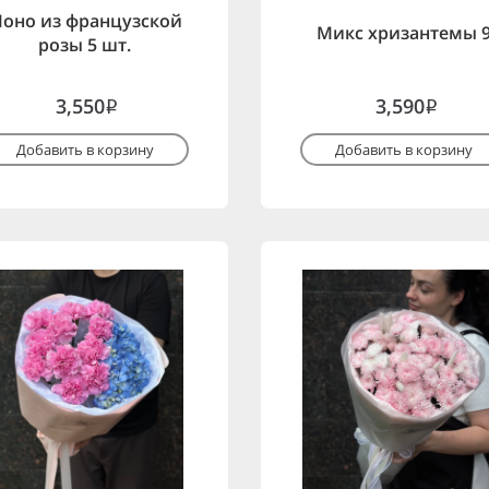
оно из французской
Микс хризантемы 
розы 5 шт.
3,550
3,590
i
i
Добавить в корзину
Добавить в корзину