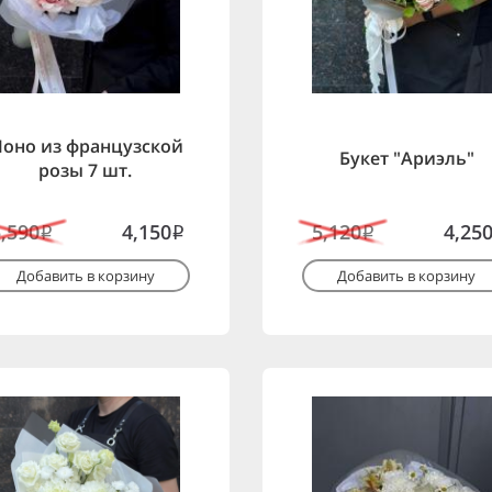
оно из французской
Букет "Ариэль"
розы 7 шт.
5,590
4,150
5,120
4,25
i
i
i
Добавить в корзину
Добавить в корзину