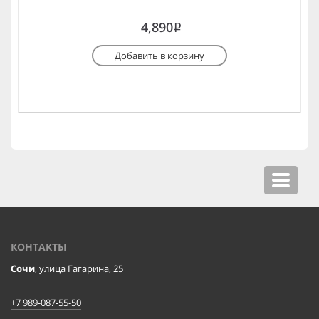
4,890
i
Добавить в корзину
Toggle
navigat
КОНТАКТЫ
Сочи
, улица Гагарина, 25
+7 989-087-55-50