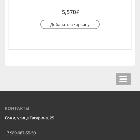
5,570
i
Добавить в корзину
Toggle
navigat
КОНТАКТЫ
Сочи
, улица Гагарина, 25
+7 989-087-55-50