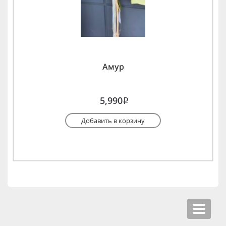
Амур
5,990
i
Добавить в корзину
Toggle
navigat